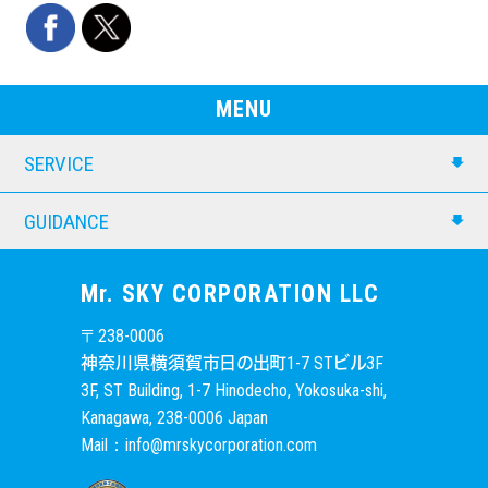
MENU
SERVICE
GUIDANCE
Mr. SKY CORPORATION LLC
〒238-0006
1-7 ST
3F
神奈川県横須賀市日の出町
ビル
3F, ST Building, 1-7 Hinodecho, Yokosuka-shi,
Kanagawa, 238-0006 Japan
Mail：info@mrskycorporation.com